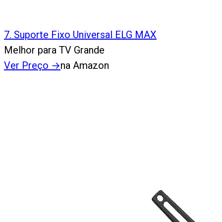
7
.
Suporte Fixo Universal ELG MAX
Melhor para TV Grande
Ver Preço
→
na Amazon