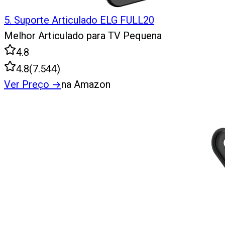
5
.
Suporte Articulado ELG FULL20
Melhor Articulado para TV Pequena
4.8
4.8
(
7.544
)
Ver Preço
→
na Amazon