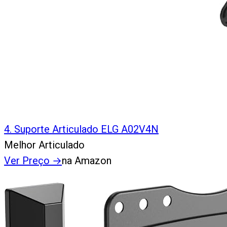
4
.
Suporte Articulado ELG A02V4N
Melhor Articulado
Ver Preço
→
na Amazon