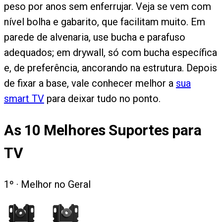
peso por anos sem enferrujar. Veja se vem com
nível bolha e gabarito, que facilitam muito. Em
parede de alvenaria, use bucha e parafuso
adequados; em drywall, só com bucha específica
e, de preferência, ancorando na estrutura. Depois
de fixar a base, vale conhecer melhor a
sua
smart TV
para deixar tudo no ponto.
As
10
Melhores Suportes para
TV
1
º ·
Melhor no Geral