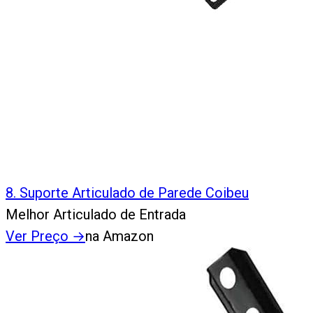
8
.
Suporte Articulado de Parede Coibeu
Melhor Articulado de Entrada
Ver Preço
→
na Amazon