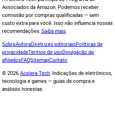
Associados da Amazon. Podemos receber
comissão por compras qualificadas — sem
custo extra para você. Isso não influencia nossas
recomendações.
Saiba mais
.
Sobre
Autora
Diretrizes editoriais
Políticas de
privacidade
Termos de uso
Divulgação de
afiliados
FAQ
Sitemap
Contato
©
2026
Acelera Tech
. Indicações de eletrônicos,
tecnologia e games — guias de compra e
análises honestas.