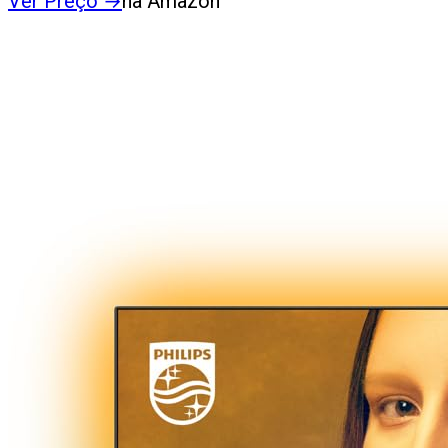
Ver Preço
→
na Amazon