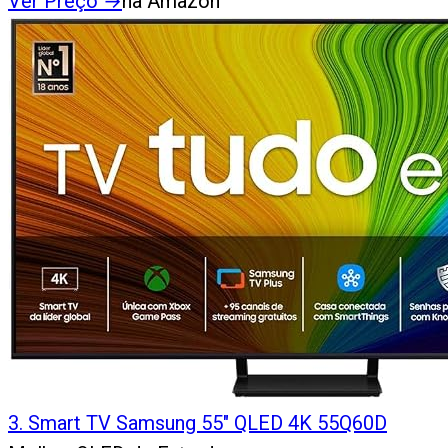
Ver Preço
→
na Amazon
3
.
Smart TV Samsung 55" QLED 4K 55Q60D