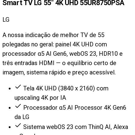
Smart TV LG 55" 4K UHD 55UR8750PSA
LG
A nossa indicação de melhor TV de 55
polegadas no geral: painel 4K UHD com
processador α5 AI Gen6, webOS 23, HDR10 e
três entradas HDMI — o equilíbrio certo de
imagem, sistema rápido e preço acessível.
Tela 4K UHD (3840 x 2160) com
upscaling 4K por IA
Processador α5 AI Processor 4K Gen6
da LG
Sistema webOS 23 com ThinQ AI, Alexa