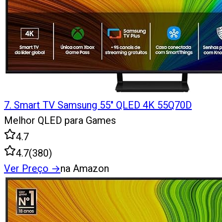
7
.
Smart TV Samsung 55" QLED 4K 55Q70D
Melhor QLED para Games
4.7
4.7
(
380
)
Ver Preço
→
na Amazon