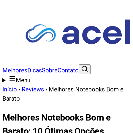
Melhores
Dicas
Sobre
Contato
Menu
Início
›
Reviews
›
Melhores Notebooks Bom e
Barato
Melhores Notebooks Bom e
Barato
:
10
Ótimas Opções