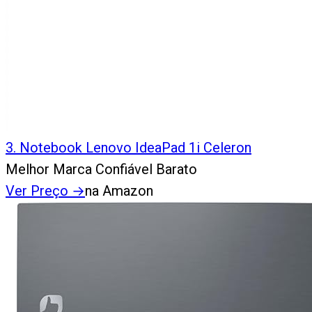
3
.
Notebook Lenovo IdeaPad 1i Celeron
Melhor Marca Confiável Barato
Ver Preço
→
na Amazon