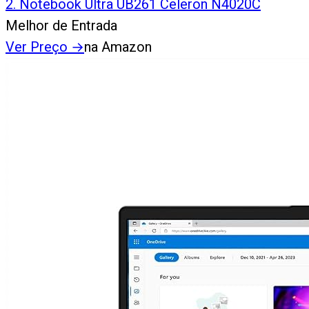
2
.
Notebook Ultra UB261 Celeron N4020C
Melhor de Entrada
Ver Preço
→
na Amazon