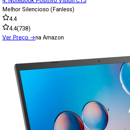
4
.
Notebook Positivo Vision C15
Melhor Silencioso (Fanless)
4.4
4.4
(
738
)
Ver Preço
→
na Amazon