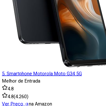
5
.
Smartphone Motorola Moto G34 5G
Melhor de Entrada
4.8
4.8
(
4.260
)
Ver Preço
→
na Amazon