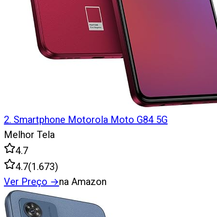
2
.
Smartphone Motorola Moto G84 5G
Melhor Tela
4.7
4.7
(
1.673
)
Ver Preço
→
na Amazon