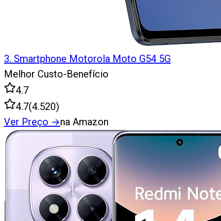
3
.
Smartphone Motorola Moto G54 5G
Melhor Custo-Benefício
4.7
4.7
(
4.520
)
Ver Preço
→
na Amazon