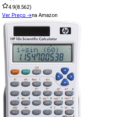
4.9
(
8.562
)
Ver Preço
→
na Amazon