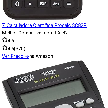
7
.
Calculadora Científica Procalc SC82P
Melhor Compatível com FX-82
4.5
4.5
(
320
)
Ver Preço
→
na Amazon