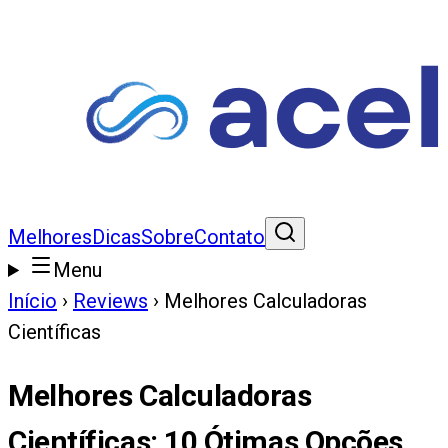
Melhores
Dicas
Sobre
Contato
Menu
Início
›
Reviews
›
Melhores Calculadoras
Científicas
Melhores Calculadoras
Científicas
:
10
Ótimas Opções