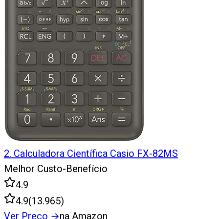
2
.
Calculadora Científica Casio FX-82MS
Melhor Custo-Benefício
4.9
4.9
(
13.965
)
Ver Preço
→
na Amazon