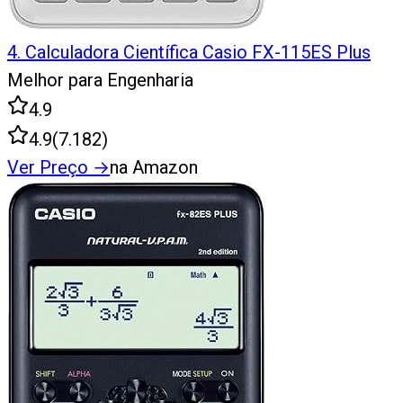
4
.
Calculadora Científica Casio FX-115ES Plus
Melhor para Engenharia
4.9
4.9
(
7.182
)
Ver Preço
→
na Amazon