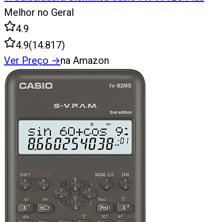
Melhor no Geral
4.9
4.9
(
14.817
)
Ver Preço
→
na Amazon