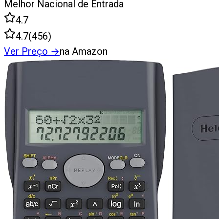
Melhor Nacional de Entrada
4.7
4.7
(
456
)
Ver Preço
→
na Amazon