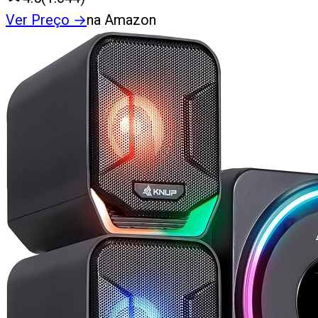
Ver Preço
→
na Amazon