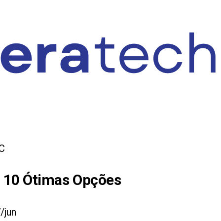
PC
:
10
Ótimas Opções
/jun