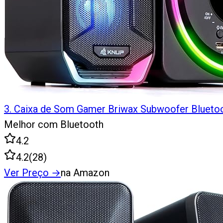
3
.
Caixa de Som Gamer Briwax Subwoofer Bluet
Melhor com Bluetooth
4.2
4.2
(
28
)
Ver Preço
→
na Amazon