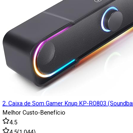
2
.
Caixa de Som Gamer Knup KP-RO803 (Soundba
Melhor Custo-Benefício
4.5
4.5
(
1.044
)