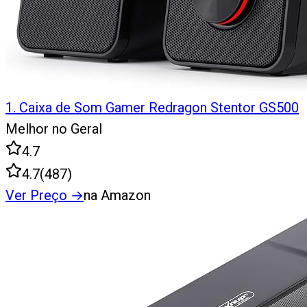
1
.
Caixa de Som Gamer Redragon Stentor GS500
Melhor no Geral
4.7
4.7
(
487
)
Ver Preço
→
na Amazon