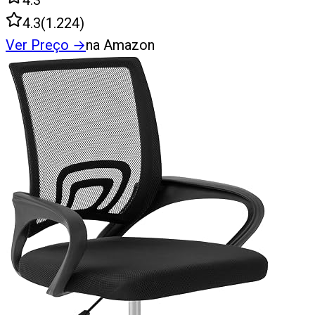
4.3
4.3
(
1.224
)
Ver Preço
→
na Amazon