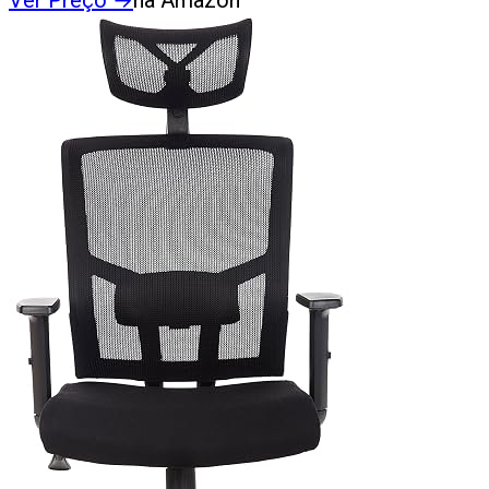
Ver Preço
→
na Amazon