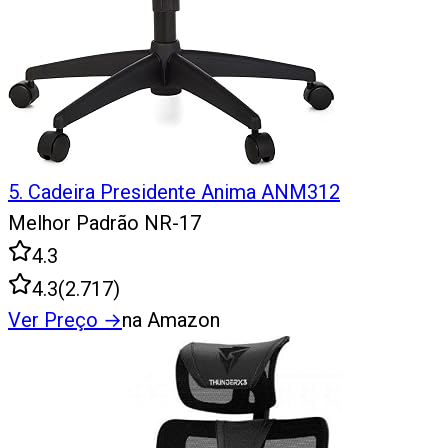
5
.
Cadeira Presidente Anima ANM312
Melhor Padrão NR-17
4.3
4.3
(
2.717
)
Ver Preço
→
na Amazon