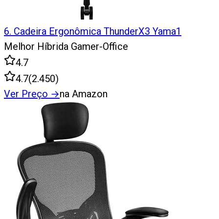
6
.
Cadeira Ergonômica ThunderX3 Yama1
Melhor Híbrida Gamer-Office
4.7
4.7
(
2.450
)
Ver Preço
→
na Amazon