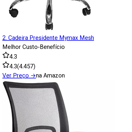
2
.
Cadeira Presidente Mymax Mesh
Melhor Custo-Benefício
4.3
4.3
(
4.457
)
Ver Preço
→
na Amazon