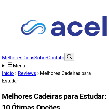
Melhores
Dicas
Sobre
Contato
Menu
Início
›
Reviews
›
Melhores Cadeiras para
Estudar
Melhores Cadeiras para Estudar
:
10
Ótimas Opções