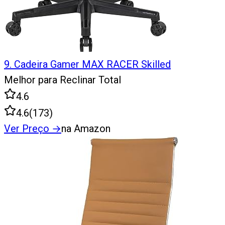
9
.
Cadeira Gamer MAX RACER Skilled
Melhor para Reclinar Total
4.6
4.6
(
173
)
Ver Preço
→
na Amazon