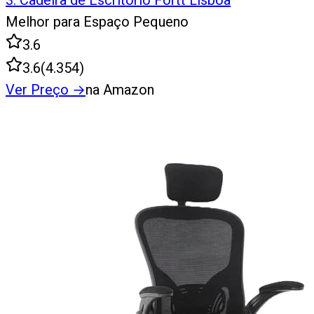
3
.
Cadeira de Escritório Fortt Lisboa
Melhor para Espaço Pequeno
3.6
3.6
(
4.354
)
Ver Preço
→
na Amazon