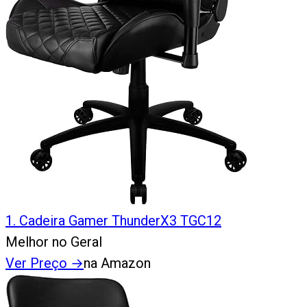
1
.
Cadeira Gamer ThunderX3 TGC12
Melhor no Geral
Ver Preço
→
na Amazon