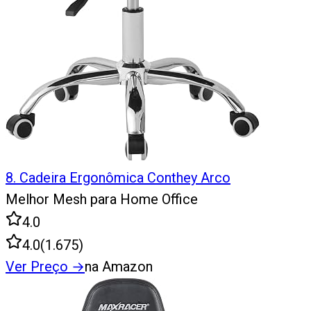
8
.
Cadeira Ergonômica Conthey Arco
Melhor Mesh para Home Office
4.0
4.0
(
1.675
)
Ver Preço
→
na Amazon