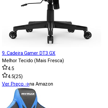
9
.
Cadeira Gamer DT3 GX
Melhor Tecido (Mais Fresca)
4.5
4.5
(
25
)
Ver Preço
→
na Amazon