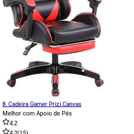
8
.
Cadeira Gamer Prizi Canvas
Melhor com Apoio de Pés
4.2
4.2
(
15
)