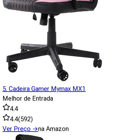
5
.
Cadeira Gamer Mymax MX1
Melhor de Entrada
4.4
4.4
(
592
)
Ver Preço
→
na Amazon