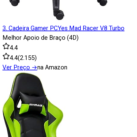
3
.
Cadeira Gamer PCYes Mad Racer V8 Turbo
Melhor Apoio de Braço (4D)
4.4
4.4
(
2.155
)
Ver Preço
→
na Amazon