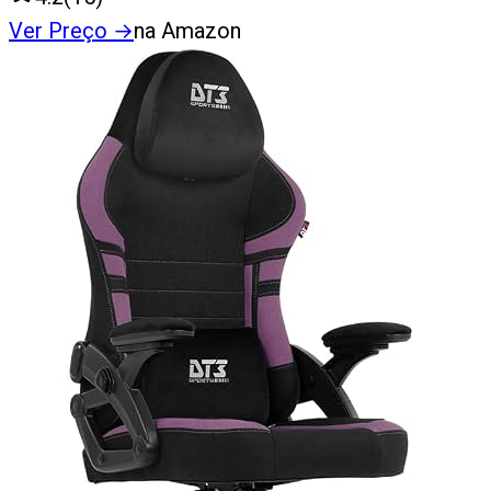
Ver Preço
→
na Amazon