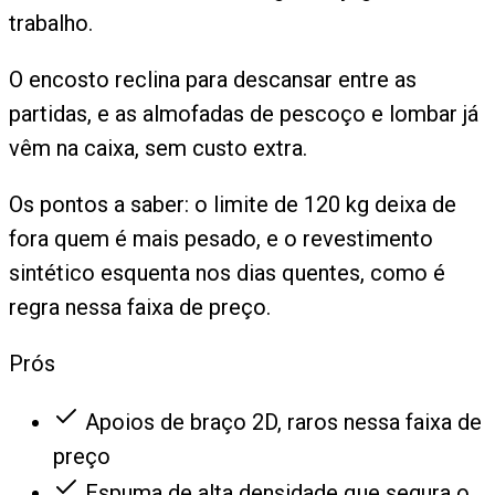
trabalho.
O encosto reclina para descansar entre as
partidas, e as almofadas de pescoço e lombar já
vêm na caixa, sem custo extra.
Os pontos a saber: o limite de 120 kg deixa de
fora quem é mais pesado, e o revestimento
sintético esquenta nos dias quentes, como é
regra nessa faixa de preço.
Prós
Apoios de braço 2D, raros nessa faixa de
preço
Espuma de alta densidade que segura o